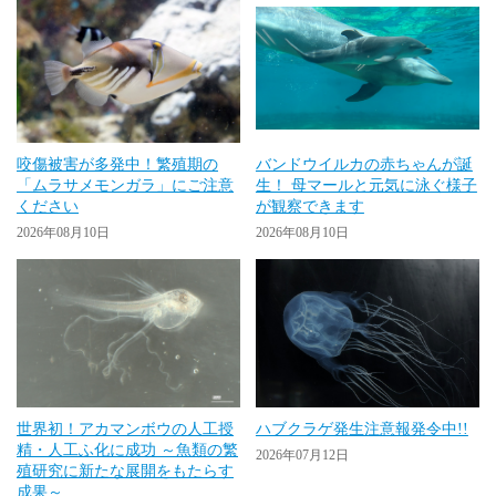
咬傷被害が多発中！繁殖期の
バンドウイルカの赤ちゃんが誕
「ムラサメモンガラ」にご注意
生！ 母マールと元気に泳ぐ様子
ください
が観察できます
2026年08月10日
2026年08月10日
世界初！アカマンボウの人工授
ハブクラゲ発生注意報発令中!!
精・人工ふ化に成功 ～魚類の繁
2026年07月12日
殖研究に新たな展開をもたらす
成果～