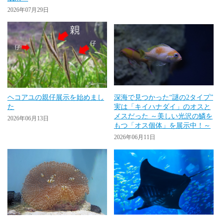
2026年07月29日
ヘコアユの親仔展示を始めまし
深海で見つかった“謎の2タイプ”
た
実は「キイハナダイ」のオスと
メスだった ～美しい光沢の鱗を
2026年06月13日
もつ「オス個体」を展示中！～
2026年06月11日