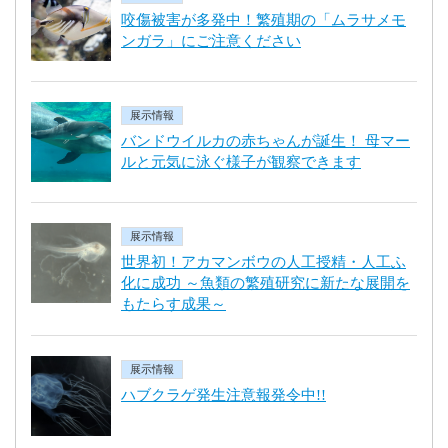
咬傷被害が多発中！繁殖期の「ムラサメモ
ンガラ」にご注意ください
展示情報
バンドウイルカの赤ちゃんが誕生！ 母マー
ルと元気に泳ぐ様子が観察できます
展示情報
世界初！アカマンボウの人工授精・人工ふ
化に成功 ～魚類の繁殖研究に新たな展開を
もたらす成果～
展示情報
ハブクラゲ発生注意報発令中!!