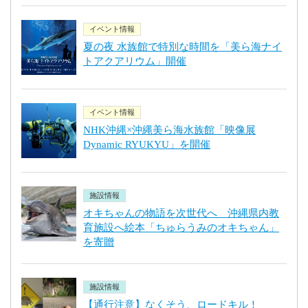
イベント情報
夏の夜 水族館で特別な時間を「美ら海ナイ
トアクアリウム」開催
イベント情報
NHK沖縄×沖縄美ら海水族館「映像展
Dynamic RYUKYU」を開催
施設情報
オキちゃんの物語を次世代へ 沖縄県内教
育施設へ絵本「ちゅらうみのオキちゃん」
を寄贈
施設情報
【通行注意】なくそう、ロードキル！