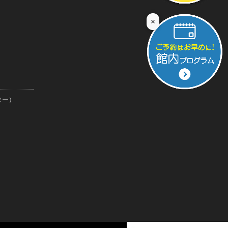
×
ター）