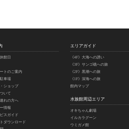
内
エリアガイド
休館日
《4F》大海への誘い
《3F》サンゴ礁への旅
ートのご案内
《2F》黒潮への旅
駐車場
《1F》深海への旅
・ショップ
館内マップ
ついて
水族館周辺エリア
連れの方へ
ー情報
オキちゃん劇場
ビスガイド
イルカラグーン
トダウンロード
ウミガメ館