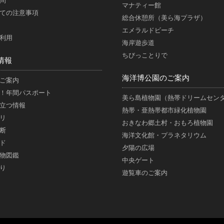
問
マナティー館
ての注意事項
総合休憩所（美ら海プラザ）
エメラルドビーチ
利用
海岸遊歩道
ちびっことりで
情報
海洋博公園のご案内
ご案内
！年間パスポート
美ら島植物園（熱帯ドリームセン
立つ情報
熱帯・亜熱帯都市緑化植物園
リ
おきなわ郷土村・おもろ植物園
断
海洋文化館・プラネタリウム
ド
夕陽の広場
物図鑑
中央ゲート
り
遊覧車のご案内