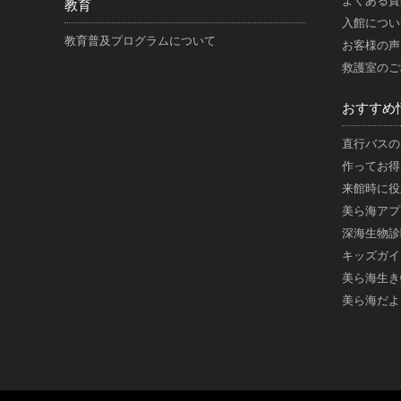
よくある質
教育
入館につい
教育普及プログラムについて
お客様の声
救護室のご
おすすめ
直行バスの
作ってお得
来館時に役
美ら海アプ
深海生物診
キッズガイ
美ら海生き
美ら海だよ