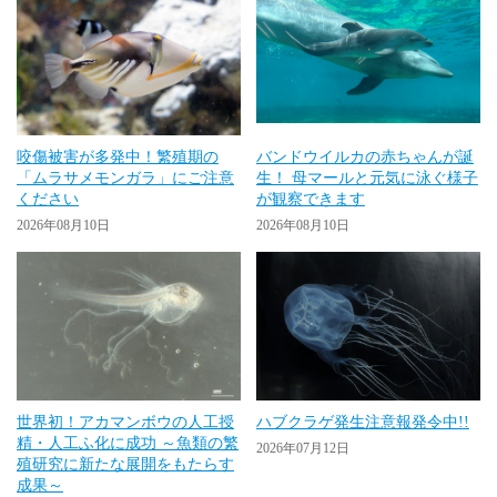
咬傷被害が多発中！繁殖期の
バンドウイルカの赤ちゃんが誕
「ムラサメモンガラ」にご注意
生！ 母マールと元気に泳ぐ様子
ください
が観察できます
2026年08月10日
2026年08月10日
世界初！アカマンボウの人工授
ハブクラゲ発生注意報発令中!!
精・人工ふ化に成功 ～魚類の繁
2026年07月12日
殖研究に新たな展開をもたらす
成果～