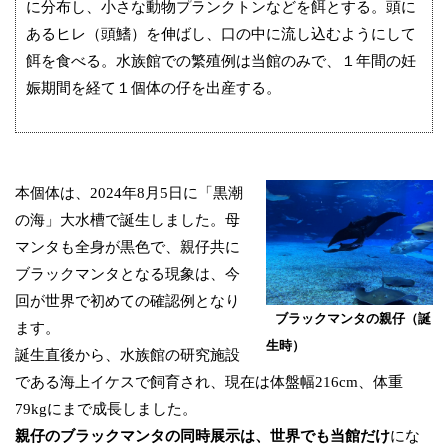
に分布し、小さな動物プランクトンなどを餌とする。頭に
あるヒレ（頭鰭）を伸ばし、口の中に流し込むようにして
餌を食べる。水族館での繁殖例は当館のみで、１年間の妊
娠期間を経て１個体の仔を出産する。
本個体は、2024年8月5日に「黒潮
の海」大水槽で誕生しました。母
マンタも全身が黒色で、親仔共に
ブラックマンタとなる現象は、今
回が世界で初めての確認例となり
ブラックマンタの親仔（誕
ます。
生時）
誕生直後から、水族館の研究施設
である海上イケスで飼育され、現在は体盤幅216cm、体重
79kgにまで成長しました。
親仔のブラックマンタの同時展示は、世界でも当館だけ
にな