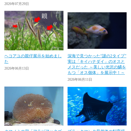
2026年07月29日
ヘコアユの親仔展示を始めまし
深海で見つかった“謎の2タイプ”
た
実は「キイハナダイ」のオスと
メスだった ～美しい光沢の鱗を
2026年06月13日
もつ「オス個体」を展示中！～
2026年06月11日