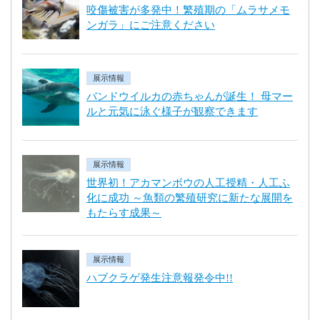
咬傷被害が多発中！繁殖期の「ムラサメモ
ンガラ」にご注意ください
展示情報
バンドウイルカの赤ちゃんが誕生！ 母マー
ルと元気に泳ぐ様子が観察できます
展示情報
世界初！アカマンボウの人工授精・人工ふ
化に成功 ～魚類の繁殖研究に新たな展開を
もたらす成果～
展示情報
ハブクラゲ発生注意報発令中!!