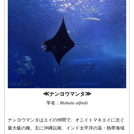
≪
≫
ナンヨウマンタ
学名：
Mobula alfredi
ナンヨウマンタはエイの仲間で、オニイトマキエイに次ぐ
最大級の種。主に沖縄以南、インド太平洋の温・熱帯海域