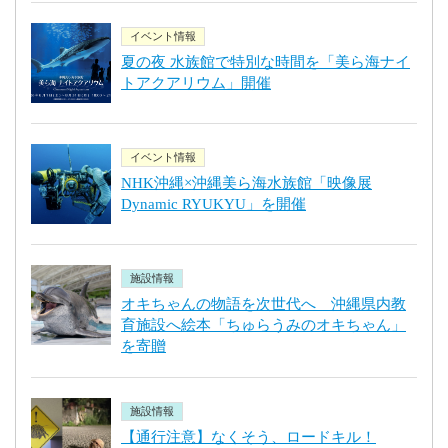
イベント情報
夏の夜 水族館で特別な時間を「美ら海ナイ
トアクアリウム」開催
イベント情報
NHK沖縄×沖縄美ら海水族館「映像展
Dynamic RYUKYU」を開催
施設情報
オキちゃんの物語を次世代へ 沖縄県内教
育施設へ絵本「ちゅらうみのオキちゃん」
を寄贈
施設情報
【通行注意】なくそう、ロードキル！