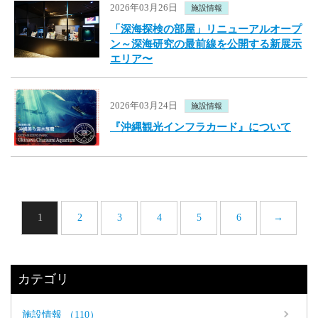
2026年03月26日
施設情報
「深海探検の部屋」リニューアルオープ
ン～深海研究の最前線を公開する新展示
エリア〜
2026年03月24日
施設情報
『沖縄観光インフラカード』について
1
2
3
4
5
6
→
カテゴリ
施設情報 （110）