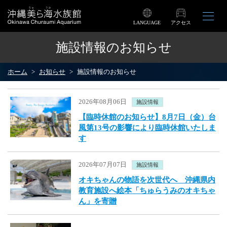
LANGUAGE
アクセス
施設情報のお知らせ
ホーム
お知らせ
施設情報のお知らせ
2026年08月06日
施設情報
【臨時休館のお知らせ】8月7日（金）台
風第13号の影響により臨時休館いたしま
す
2026年07月07日
施設情報
オキちゃんの物語を次世代へ 沖縄県内
教育施設へ絵本「ちゅらうみのオキちゃ
ん」を寄贈