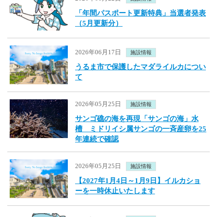
「年間パスポート更新特典」当選者発表
（5月更新分）
2026年06月17日
施設情報
うるま市で保護したマダライルカについ
て
2026年05月25日
施設情報
サンゴ礁の海を再現「サンゴの海」水
槽 ミドリイシ属サンゴの一斉産卵を25
年連続で確認
2026年05月25日
施設情報
【2027年1月4日～1月9日】イルカショ
ーを一時休止いたします