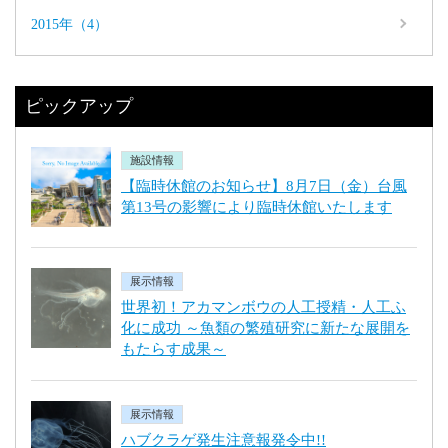
2015年（4）
ピックアップ
施設情報
【臨時休館のお知らせ】8月7日（金）台風
第13号の影響により臨時休館いたします
展示情報
世界初！アカマンボウの人工授精・人工ふ
化に成功 ～魚類の繁殖研究に新たな展開を
もたらす成果～
展示情報
ハブクラゲ発生注意報発令中!!