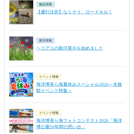
施設情報
【通行注意】なくそう、ロードキル！
展示情報
ヘコアユの親仔展示を始めました
イベント情報
海洋博美ら海夏休みスペシャル2026～水族
館イベント特集～
イベント情報
海洋博美ら海フォトコンテスト2026「海洋
博公園50年間の思い出」