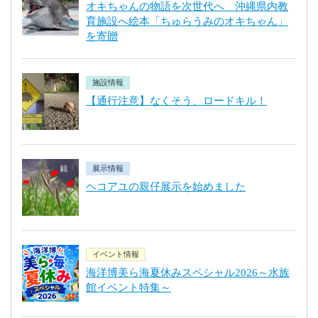
オキちゃんの物語を次世代へ 沖縄県内教
育施設へ絵本「ちゅらうみのオキちゃん」
を寄贈
施設情報
【通行注意】なくそう、ロードキル！
展示情報
ヘコアユの親仔展示を始めました
イベント情報
海洋博美ら海夏休みスペシャル2026～水族
館イベント特集～