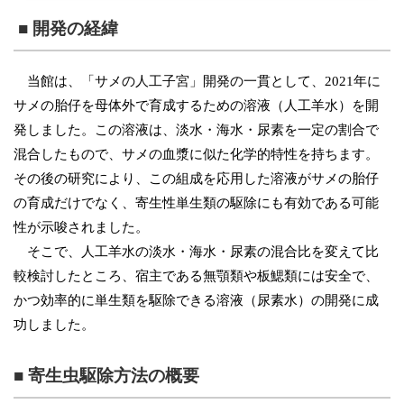
■ 開発の経緯
当館は、「サメの人工子宮」開発の一貫として、2021年に
サメの胎仔を母体外で育成するための溶液（人工羊水）を開
発しました。この溶液は、淡水・海水・尿素を一定の割合で
混合したもので、サメの血漿に似た化学的特性を持ちます。
その後の研究により、この組成を応用した溶液がサメの胎仔
の育成だけでなく、寄生性単生類の駆除にも有効である可能
性が示唆されました。
そこで、人工羊水の淡水・海水・尿素の混合比を変えて比
較検討したところ、宿主である無顎類や板鰓類には安全で、
かつ効率的に単生類を駆除できる溶液（尿素水）の開発に成
功しました。
■ 寄生虫駆除方法の概要