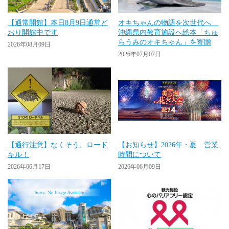
【通常開館】本日8月9日通常ど
オキちゃんの物語を次世代へ
おり開館中です
沖縄県内教育施設へ絵本「ちゅ
らうみのオキちゃん」を寄贈
2026年08月09日
2026年07月07日
【通行注意】なくそう、ロード
【お知らせ】2026年・夏 営業
キル！
時間について
2026年06月17日
2026年06月09日