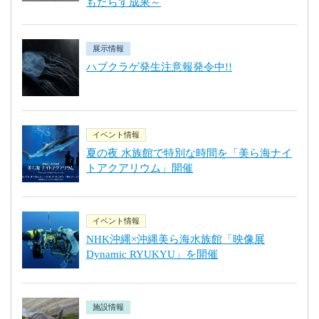
もたらす成果～
展示情報
ハブクラゲ発生注意報発令中!!
イベント情報
夏の夜 水族館で特別な時間を「美ら海ナイ
トアクアリウム」開催
イベント情報
NHK沖縄×沖縄美ら海水族館「映像展
Dynamic RYUKYU」を開催
施設情報