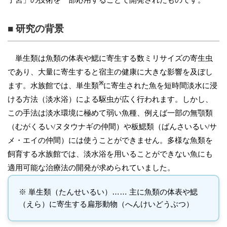
子宮」の技術を一部応用することで開発されたものです。
■ 研究の背景
単生類は魚類の体表や鰓に寄生する数ミリサイズの寄生虫
であり、大量に寄生すると宿主の健康に大きな影響を及ぼし
※
ます。水族館では、単生類
に寄生された魚を短時間淡水に浸
ける方法（淡水浴）による駆虫が広く行われます。しかし、
この手法は淡水環境に極めて弱い魚種、例えば一部の無顎類
（むがくるい/ヌタウナギの仲間）や板鰓類（ばんさいるい/サ
メ・エイの仲間）には使うことができません。多様な魚類を
飼育する水族館では、淡水浴を用いることができない魚にも
適用可能な治療法の開発が求められていました。
※ 単生類（たんせいるい）…… 主に魚類の体表や鰓
（えら）に寄生する扁形動物（へんけいどうぶつ）