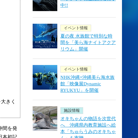
中!!
イベント情報
夏の夜 水族館で特別な時
間を「美ら海ナイトアクア
リウム」開催
イベント情報
NHK沖縄×沖縄美ら海水族
館「映像展Dynamic
RYUKYU」を開催
を大きく
施設情報
オキちゃんの物語を次世代
へ 沖縄県内教育施設へ絵
仲間を発
本「ちゅらうみのオキちゃ
日本初記