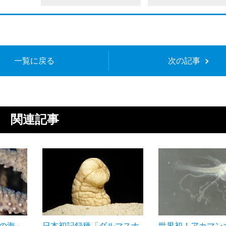
一覧に戻る
次の記事
関連記事
ゴの海」
日本初記録種「ダルマスナ
世界初！アカマン