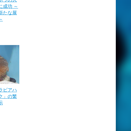
に成功 ～
新たな展
～
ラビアハ
ク」の繁
示