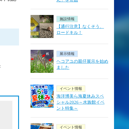
ん」を寄贈
施設情報
【通行注意】なくそう、
ロードキル！
展示情報
ヘコアユの親仔展示を始め
:
ました
イベント情報
海洋博美ら海夏休みスペ
シャル2026～水族館イベ
ント特集～
ム
イベント情報