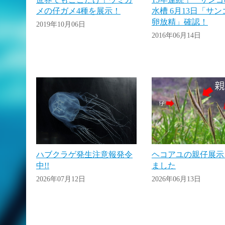
メの仔ガメ4種を展示！
水槽 6月13日「サ
卵放精」確認！
2019年10月06日
2016年06月14日
ハブクラゲ発生注意報発令
ヘコアユの親仔展示
中!!
ました
2026年07月12日
2026年06月13日