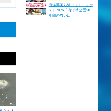
海洋博美ら海フォトコンテ
スト2026「海洋博公園50
年間の思い出」
ボウの人