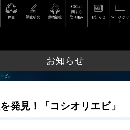
SDGsに
関する
保全
調査研究
動物福祉
取り組み
お知らせ
WEBチケッ
ト
お知らせ
リエビ」
種を発見！「コシオリエビ」