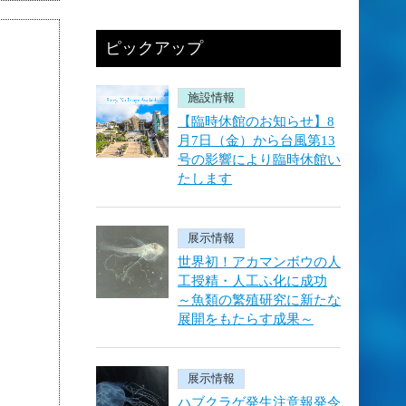
ピックアップ
施設情報
【臨時休館のお知らせ】8
月7日（金）から台風第13
号の影響により臨時休館い
たします
展示情報
世界初！アカマンボウの人
工授精・人工ふ化に成功
～魚類の繁殖研究に新たな
展開をもたらす成果～
展示情報
ハブクラゲ発生注意報発令