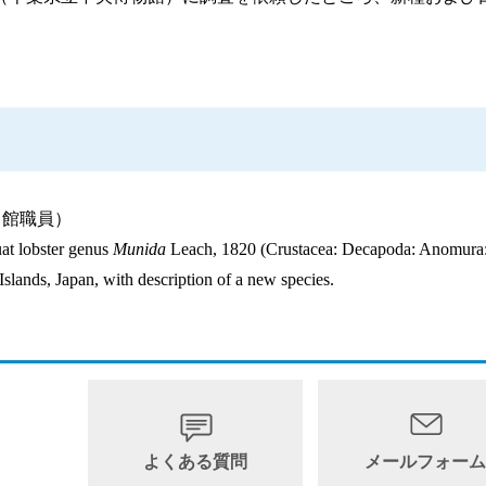
当館職員）
t lobster genus
Munida
Leach, 1820 (Crustacea: Decapoda: Anomura
lands, Japan, with description of a new species.
よくある質問
メールフォー