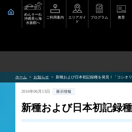
めんそーれ
ご利用案内
エリアガイ
プログラム
教育
沖縄美ら海
ド
水族館へ
ホーム
お知らせ
新種および日本初記録種を発見！「コシオ
2016年06月13日
展示情報
新種および日本初記録