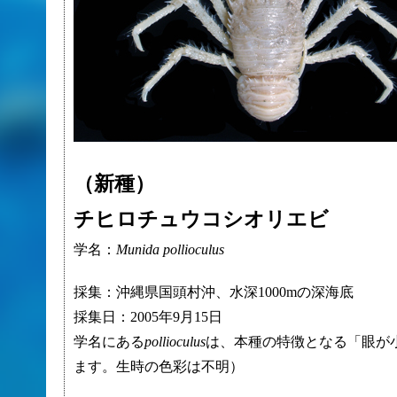
（新種）
チヒロチュウコシオリエビ
学名：
Munida pollioculus
採集：沖縄県国頭村沖、水深1000mの深海底
採集日：2005年9月15日
学名にある
pollioculus
は、本種の特徴となる「眼が
ます。生時の色彩は不明）