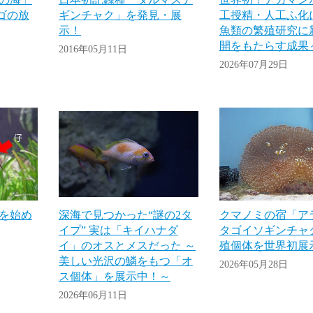
ンゴの放
ギンチャク」を発見・展
工授精・人工ふ化
示！
魚類の繁殖研究に
開をもたらす成果
2016年05月11日
2026年07月29日
を始め
深海で見つかった“謎の2タ
クマノミの宿「ア
イプ” 実は「キイハナダ
タゴイソギンチャ
イ」のオスとメスだった ～
殖個体を世界初展
美しい光沢の鱗をもつ「オ
2026年05月28日
ス個体」を展示中！～
2026年06月11日