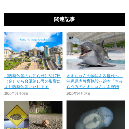
関連記事
【臨時休館のお知らせ】8月7日
オキちゃんの物語を次世代へ
（金）から台風第13号の影響に
沖縄県内教育施設へ絵本「ちゅ
より臨時休館いたします
らうみのオキちゃん」を寄贈
2026年08月06日
2026年07月07日