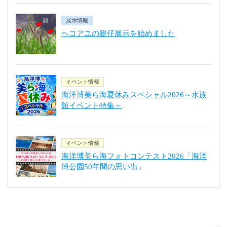
展示情報
ヘコアユの親仔展示を始めました
イベント情報
海洋博美ら海夏休みスペシャル2026～水族
館イベント特集～
イベント情報
海洋博美ら海フォトコンテスト2026「海洋
博公園50年間の思い出」