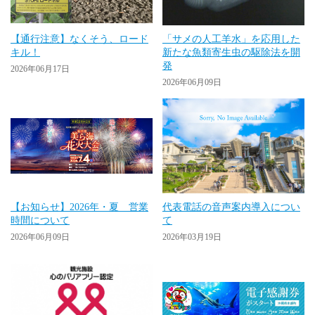
【通行注意】なくそう、ロード
「サメの人工羊水」を応用した
キル！
新たな魚類寄生虫の駆除法を開
発
2026年06月17日
2026年06月09日
【お知らせ】2026年・夏 営業
代表電話の音声案内導入につい
時間について
て
2026年06月09日
2026年03月19日