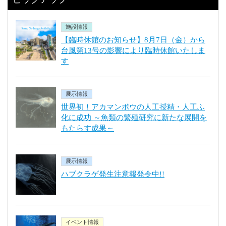
施設情報
【臨時休館のお知らせ】8月7日（金）から
台風第13号の影響により臨時休館いたしま
す
展示情報
世界初！アカマンボウの人工授精・人工ふ
化に成功 ～魚類の繁殖研究に新たな展開を
もたらす成果～
展示情報
ハブクラゲ発生注意報発令中!!
イベント情報