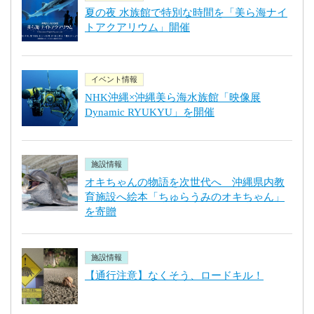
夏の夜 水族館で特別な時間を「美ら海ナイ
トアクアリウム」開催
イベント情報
NHK沖縄×沖縄美ら海水族館「映像展
Dynamic RYUKYU」を開催
施設情報
オキちゃんの物語を次世代へ 沖縄県内教
育施設へ絵本「ちゅらうみのオキちゃん」
を寄贈
施設情報
【通行注意】なくそう、ロードキル！