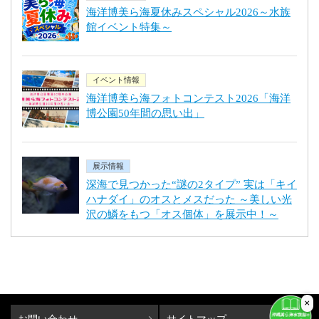
海洋博美ら海夏休みスペシャル2026～水族
館イベント特集～
イベント情報
海洋博美ら海フォトコンテスト2026「海洋
博公園50年間の思い出」
展示情報
深海で見つかった“謎の2タイプ” 実は「キイ
ハナダイ」のオスとメスだった ～美しい光
沢の鱗をもつ「オス個体」を展示中！～
×