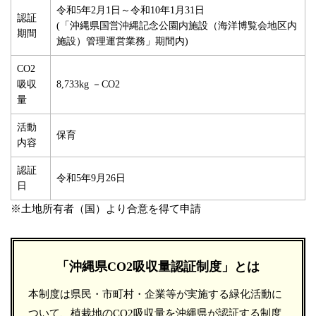
令和5年2月1日～令和10年1月31日
認証
(「沖縄県国営沖縄記念公園内施設（海洋博覧会地区内
期間
施設）管理運営業務」期間内)
CO2
吸収
8,733kg －CO2
量
活動
保育
内容
認証
令和5年9月26日
日
※土地所有者（国）より合意を得て申請
「沖縄県CO2吸収量認証制度」とは
本制度は県民・市町村・企業等が実施する緑化活動に
ついて、植栽地のCO2吸収量を沖縄県が認証する制度