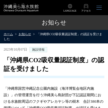
LANGUAGE
アクセス
お知らせ
ホーム
お知らせ
「沖縄県CO2吸収量認証制度」の認証を受けま
した
2023年10月07日
施設情報
「沖縄県CO2吸収量認証制度」の認
証を受けました
「沖縄県国営沖縄記念公園内施設（海洋博覧会地区内施
設）」の管理運営を行う沖縄美ら島財団が下記認証期間にお
ける水族館周辺のフクギやアレカヤシ等の樹木 合計380本の