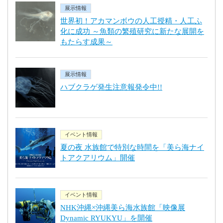
展示情報
世界初！アカマンボウの人工授精・人工ふ
化に成功 ～魚類の繁殖研究に新たな展開を
もたらす成果～
展示情報
ハブクラゲ発生注意報発令中!!
イベント情報
夏の夜 水族館で特別な時間を「美ら海ナイ
トアクアリウム」開催
イベント情報
NHK沖縄×沖縄美ら海水族館「映像展
Dynamic RYUKYU」を開催