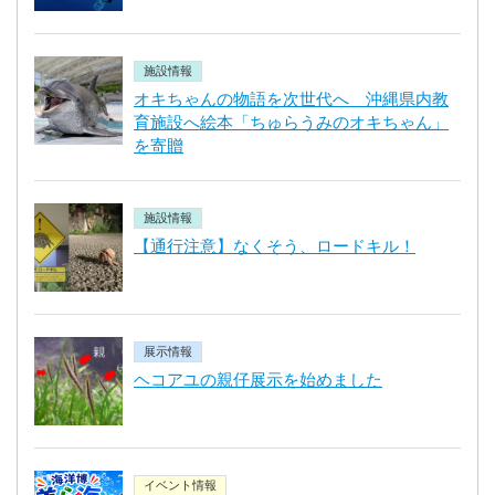
施設情報
オキちゃんの物語を次世代へ 沖縄県内教
育施設へ絵本「ちゅらうみのオキちゃん」
を寄贈
施設情報
【通行注意】なくそう、ロードキル！
展示情報
ヘコアユの親仔展示を始めました
イベント情報