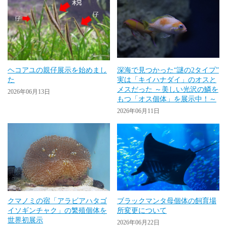
ヘコアユの親仔展示を始めまし
深海で見つかった“謎の2タイプ”
た
実は「キイハナダイ」のオスと
メスだった ～美しい光沢の鱗を
2026年06月13日
もつ「オス個体」を展示中！～
2026年06月11日
クマノミの宿「アラビアハタゴ
ブラックマンタ母個体の飼育場
イソギンチャク」の繁殖個体を
所変更について
世界初展示
2026年06月22日