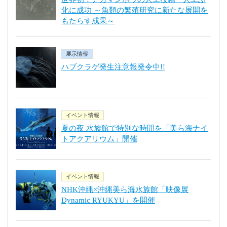
化に成功 ～魚類の繁殖研究に新たな展開を
もたらす成果～
展示情報
ハブクラゲ発生注意報発令中!!
イベント情報
夏の夜 水族館で特別な時間を「美ら海ナイ
トアクアリウム」開催
イベント情報
NHK沖縄×沖縄美ら海水族館「映像展
Dynamic RYUKYU」を開催