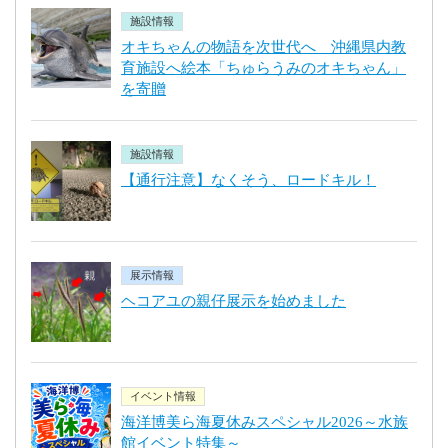
施設情報
オキちゃんの物語を次世代へ 沖縄県内教
育施設へ絵本「ちゅらうみのオキちゃん」
を寄贈
施設情報
【通行注意】なくそう、ロードキル！
展示情報
ヘコアユの親仔展示を始めました
イベント情報
海洋博美ら海夏休みスペシャル2026～水族
館イベント特集～