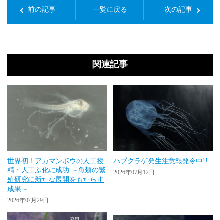
前の記事
一覧に戻る
次の記事
関連記事
世界初！アカマンボウの人工授
ハブクラゲ発生注意報発令中!!
精・人工ふ化に成功 ～魚類の繁
2026年07月12日
殖研究に新たな展開をもたらす
成果～
2026年07月29日