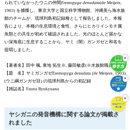
られていなかったウニの仲間
Eremopyga denudata
(de Meijere,
1903) を捕獲し、東京大学と国立科学博物館、沖縄美ら海水族
館のチームが、琉球列島初記録種として報告しました。本報
告により、本種の生息環境と食性、さらにヒカリイシモチ属
魚類との共生が初めて確認されました。光のほとんど届かな
い深海底に生息することから、ヤミ（闇）ガンガゼと和名を
提唱しました。
×
【著者名】田中 颯, 東地 拓生※, 藤田敏彦(※水族館職員)
【題 名】ヤミガンガゼEremopyga denudata (de Meijere, 1903)
×
(ウニ綱ガンガゼ目) の琉球列島からの初記録
【雑誌名】Fauna Ryukyuana
×
ヤシガニの発音機構に関する論文が掲載さ
れました