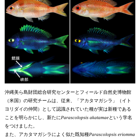
沖縄美ら島財団総合研究センターとフィールド自然史博物館
（米国）の研究チームは、従来、「アカタマガシラ」（イト
ヨリダイの仲間）として認識されていた種が実は新種である
ことを明らかにし、新たに
Parascolopsis akatamae
という学名
をつけました。
また、アカタマガシラによく似た既知種
Parascolopsis eriomma