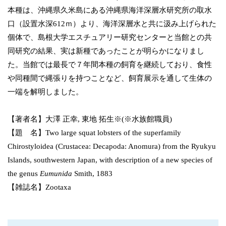
本種は、沖縄県久米島にある沖縄県海洋深層水研究所の取水
口（設置水深612ｍ）より、海洋深層水と共に汲み上げられた
個体で、島根大学エスチュアリー研究センターと当館との共
同研究の結果、実は新種であったことが明らかになりまし
た。当館では最長で７年間本種の飼育を継続しており、食性
や同種間で縄張りを持つことなど、飼育展示を通して生体の
一端を解明しました。
【著者名】大澤 正幸, 東地 拓生※(※水族館職員)
【題 名】Two large squat lobsters of the superfamily
Chirostyloidea (Crustacea: Decapoda: Anomura) from the Ryukyu
Islands, southwestern Japan, with description of a new species of
the genus
Eumunida
Smith, 1883
【雑誌名】Zootaxa