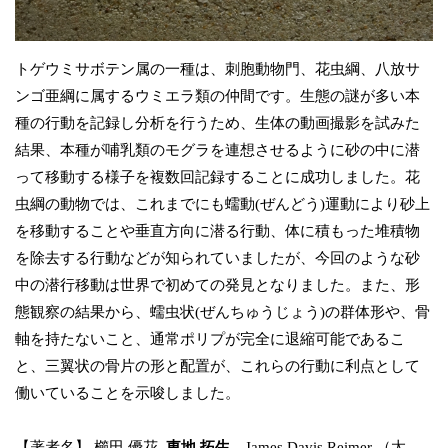
トゲウミサボテン属の一種は、刺胞動物門、花虫綱、八放サ
ンゴ亜綱に属するウミエラ類の仲間です。生態の謎が多い本
種の行動を記録し分析を行うため、生体の動画撮影を試みた
結果、本種が哺乳類のモグラを連想させるように砂の中に潜
って移動する様子を複数回記録することに成功しました。花
虫綱の動物では、これまでにも蠕動(ぜんどう)運動により砂上
を移動することや垂直方向に潜る行動、体に積もった堆積物
を除去する行動などが知られていましたが、今回のような砂
中の潜行移動は世界で初めての発見となりました。また、形
態観察の結果から、蠕虫状(ぜんちゅうじょう)の群体形や、骨
軸を持たないこと、通常ポリプが完全に退縮可能であるこ
と、三翼状の骨片の形と配置が、これらの行動に利点として
働いていることを示唆しました。
【著者名】 櫛田 優花,
東地 拓生
，James Davis Reimer （太