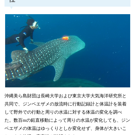
沖縄美ら島財団は長崎大学および東京大学大気海洋研究所と
共同で、ジンベエザメの放流時に行動記録計と体温計を装着
して野外での行動と周りの水温に対する体温の変化を調べ
た。数百mの鉛直移動によって周りの水温が変化しても、ジン
ベエザメの体温はゆっくりとしか変化せず、身体が大きいこ