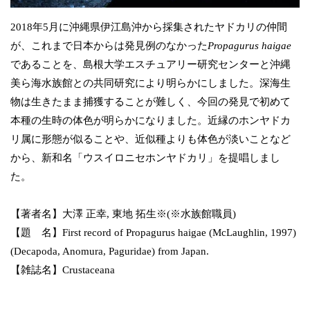
2018年5月に沖縄県伊江島沖から採集されたヤドカリの仲間
が、これまで日本からは発見例のなかった
Propagurus haigae
であることを、島根大学エスチュアリー研究センターと沖縄
美ら海水族館との共同研究により明らかにしました。深海生
物は生きたまま捕獲することが難しく、今回の発見で初めて
本種の生時の体色が明らかになりました。近縁のホンヤドカ
リ属に形態が似ることや、近似種よりも体色が淡いことなど
から、新和名「ウスイロニセホンヤドカリ」を提唱しまし
た。
【著者名】大澤 正幸, 東地 拓生※(※水族館職員)
【題 名】First record of Propagurus haigae (McLaughlin, 1997)
(Decapoda, Anomura, Paguridae) from Japan.
【雑誌名】Crustaceana