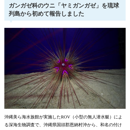
ガンガゼ科のウニ「ヤミガンガゼ」を琉球
列島から初めて報告しました
沖縄美ら海水族館が実施したROV（小型の無人潜水艇）によ
る深海生物調査で、沖縄県国頭郡恩納村沖から、和名の付け