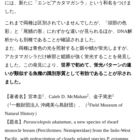
には、新たに「エンビアカタマガシラ」という和名をつけま
した。
これまで両種は区別されていませんでしたが、「頭部の色
彩」と「尾鰭の形」にわずかな違いが見られるほか、DNA解
析からも別種であることが確認されました。
また、両種は青色の光を照射すると眼や鰭が蛍光しますが、
アカタマガシラだけ峡部と鰓膜が強く蛍光することを発見し
ました。この発見により、
世界で初めて、蛍光パターンの違
いが類似する魚種の識別形質として有効であることが示され
ました。
1
2
1
【著者名】宮本圭
、Caleb D. McMahan
、金子篤史
1
2
（
一般財団法人 沖縄美ら島財団）、（
Field Museum of
Natural History）
【題名】
Parascolopsis akatamae
, a new species of dwarf
monocle bream (Perciformes: Nemipteridae) from the Indo-West
Pacific, with redescription of closely related species
P. eriomma