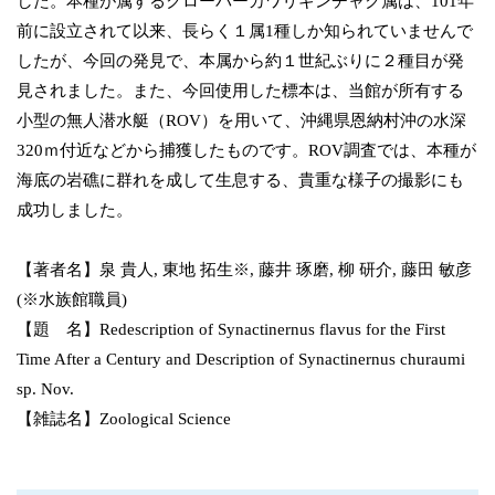
した。本種が属するクローバーカワリギンチャク属は、101年
前に設立されて以来、長らく１属1種しか知られていませんで
したが、今回の発見で、本属から約１世紀ぶりに２種目が発
見されました。また、今回使用した標本は、当館が所有する
小型の無人潜水艇（ROV）を用いて、沖縄県恩納村沖の水深
320ｍ付近などから捕獲したものです。ROV調査では、本種が
海底の岩礁に群れを成して生息する、貴重な様子の撮影にも
成功しました。
【著者名】泉 貴人, 東地 拓生※, 藤井 琢磨, 柳 研介, 藤田 敏彦
(※水族館職員)
【題 名】Redescription of Synactinernus flavus for the First
Time After a Century and Description of Synactinernus churaumi
sp. Nov.
【雑誌名】Zoological Science