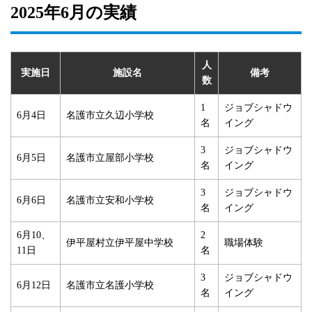
2025年6月の実績
人
実施日
施設名
備考
数
1
ジョブシャドウ
6月4日
名護市立久辺小学校
名
イング
3
ジョブシャドウ
6月5日
名護市立屋部小学校
名
イング
3
ジョブシャドウ
6月6日
名護市立安和小学校
名
イング
6月10、
2
伊平屋村立伊平屋中学校
職場体験
11日
名
3
ジョブシャドウ
6月12日
名護市立名護小学校
名
イング