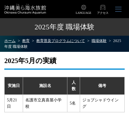
LANGUAGE
アクセス
2025年度 職場体験
ホーム
教育
教育普及プログラムについて
職場体験
2025
年度 職場体験
2025年5月の実績
人
実施日
施設名
備考
数
5月21
名護市立真喜屋小学
ジョブシャドウイン
5名
日
校
グ