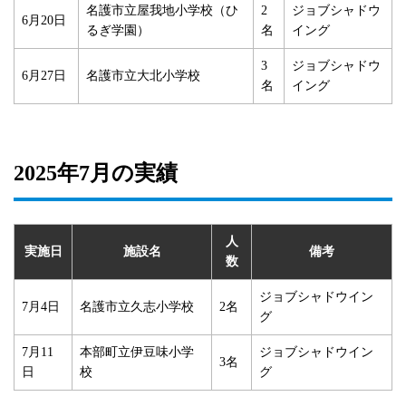
名護市立屋我地小学校（ひ
2
ジョブシャドウ
6月20日
るぎ学園）
名
イング
3
ジョブシャドウ
6月27日
名護市立大北小学校
名
イング
2025年7月の実績
人
実施日
施設名
備考
数
ジョブシャドウイン
7月4日
名護市立久志小学校
2名
グ
7月11
本部町立伊豆味小学
ジョブシャドウイン
3名
日
校
グ