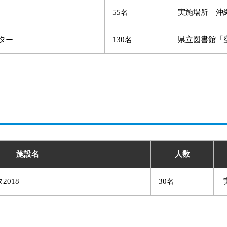
55名
実施場所 沖
ター
130名
県立図書館「
施設名
人数
018
30名