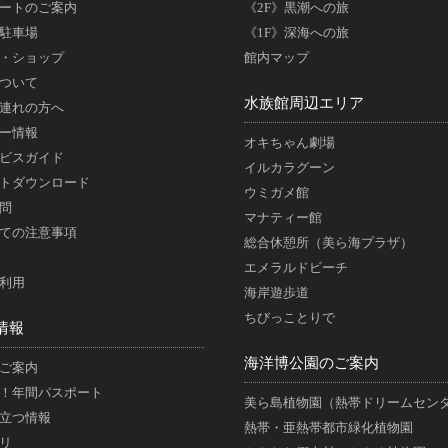
ートのご案内
《2F》黒潮への旅
駐車場
《1F》深海への旅
・ショップ
館内マップ
ついて
水族館周辺エリア
連れの方へ
ー情報
オキちゃん劇場
ビスガイド
イルカラグーン
トダウンロード
ウミガメ館
問
マナティー館
ての注意事項
総合休憩所（美ら海プラザ）
エメラルドビーチ
利用
海岸遊歩道
ちびっことりで
情報
海洋博公園のご案内
ご案内
！年間パスポート
美ら島植物園（熱帯ドリームセン
立つ情報
熱帯・亜熱帯都市緑化植物園
リ