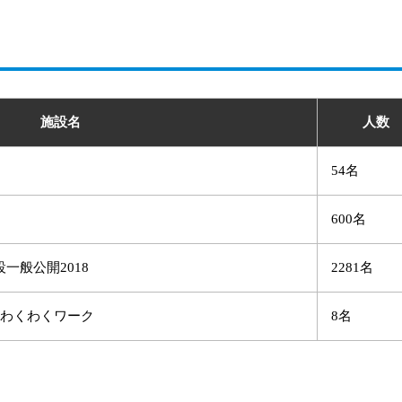
施設名
人数
54名
600名
一般公開2018
2281名
ニわくわくワーク
8名