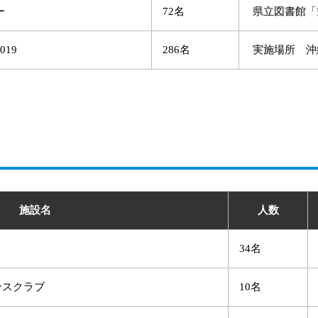
ー
72名
県立図書館「
19
286名
実施場所 沖
施設名
人数
34名
ンスクラブ
10名