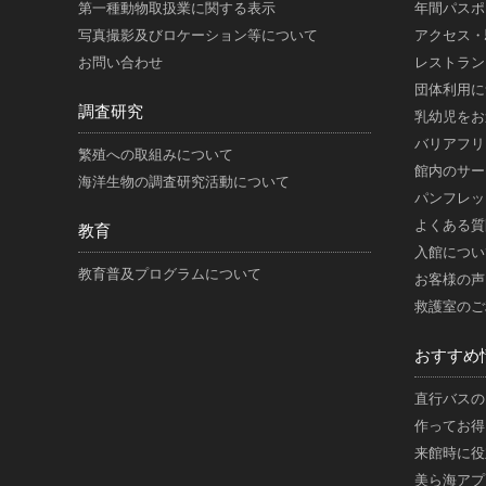
第一種動物取扱業に関する表示
年間パスポ
写真撮影及びロケーション等について
アクセス・
お問い合わせ
レストラン
団体利用に
調査研究
乳幼児をお
バリアフリ
繁殖への取組みについて
館内のサー
海洋生物の調査研究活動について
パンフレッ
よくある質
教育
入館につい
教育普及プログラムについて
お客様の声
救護室のご
おすすめ
直行バスの
作ってお得
来館時に役
美ら海アプ