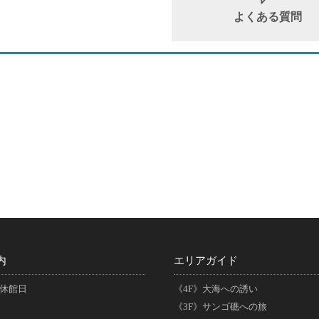
よくある質問
内
エリアガイド
休館日
《4F》大海への誘い
《3F》サンゴ礁への旅