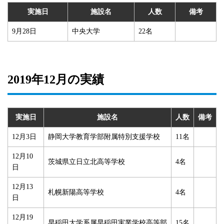
実施日
施設名
人数
備考
9月28日
中央大学
22名
2019年12月の実績
実施日
施設名
人数
備考
12月3日
静岡大学教育学部附属特別支援学校
11名
12月10
茨城県立日立北高等学校
4名
日
12月13
札幌新陽高等学校
4名
日
12月19
早稲田大学系属早稲田実業学校高等部
15名