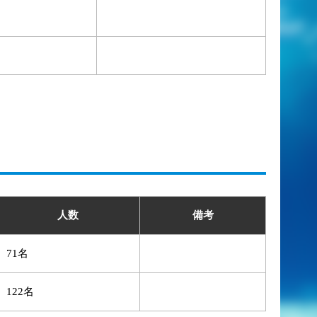
人数
備考
71名
122名