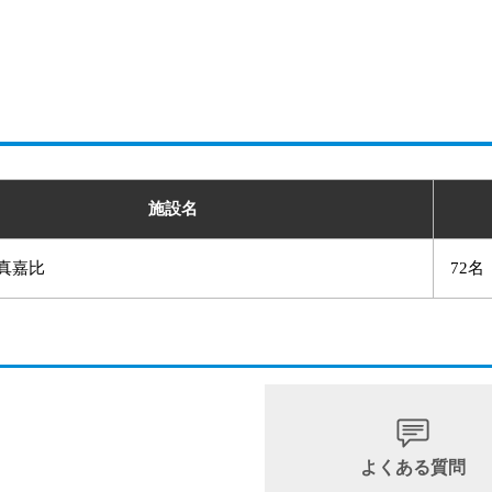
施設名
真嘉比
72名
よくある質問