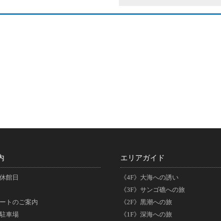
内
エリアガイド
休館日
《4F》大海への誘い
《3F》サンゴ礁への旅
ートのご案内
《2F》黒潮への旅
駐車場
《1F》深海への旅