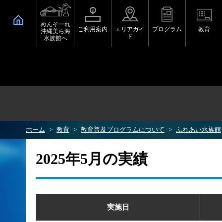
めんそーれ
ご利用案内
エリアガイ
プログラム
教育
沖縄美ら海
ド
水族館へ
ホーム
教育
教育普及プログラムについて
ふれあい水族館
2025年5月の実績
実施日