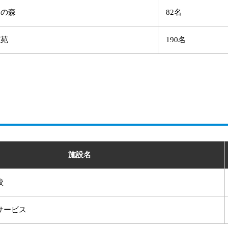
和の森
82名
穂苑
190名
施設名
校
サービス