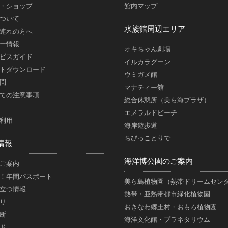
・ショップ
館内マップ
ついて
水族館周辺エリア
連れの方へ
ー情報
オキちゃん劇場
ビスガイド
イルカラグーン
トダウンロード
ウミガメ館
問
マナティー館
ての注意事項
総合休憩所（美ら海プラザ）
エメラルドビーチ
利用
海岸遊歩道
ちびっことりで
情報
海洋博公園のご案内
ご案内
！年間パスポート
美ら島植物園（熱帯ドリームセン
立つ情報
熱帯・亜熱帯都市緑化植物園
リ
おきなわ郷土村・おもろ植物園
断
海洋文化館・プラネタリウム
ド