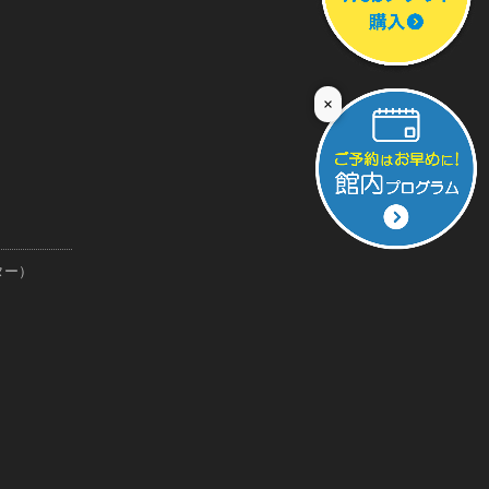
×
ター）