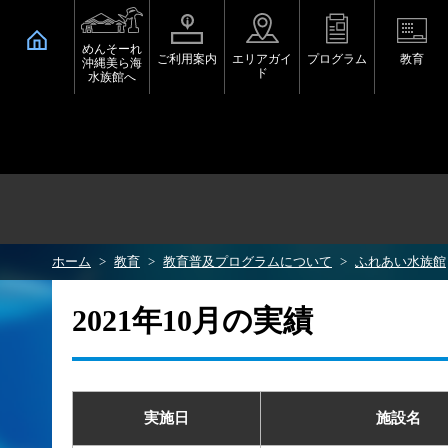
めんそーれ
ご利用案内
エリアガイ
プログラム
教育
沖縄美ら海
ド
水族館へ
ホーム
教育
教育普及プログラムについて
ふれあい水族館
2021年10月の実績
実施日
施設名