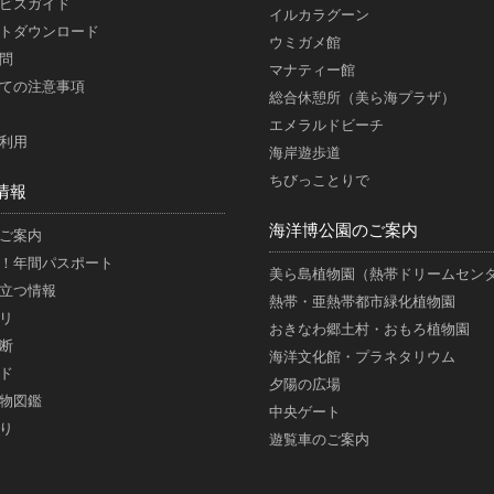
ビスガイド
イルカラグーン
トダウンロード
ウミガメ館
問
マナティー館
ての注意事項
総合休憩所（美ら海プラザ）
エメラルドビーチ
利用
海岸遊歩道
ちびっことりで
情報
海洋博公園のご案内
ご案内
！年間パスポート
美ら島植物園（熱帯ドリームセン
立つ情報
熱帯・亜熱帯都市緑化植物園
リ
おきなわ郷土村・おもろ植物園
断
海洋文化館・プラネタリウム
ド
夕陽の広場
物図鑑
中央ゲート
り
遊覧車のご案内