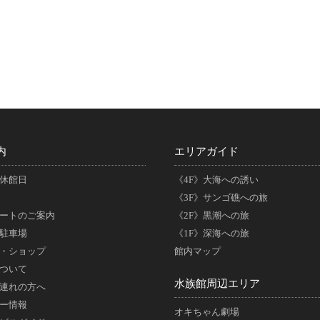
内
エリアガイド
休館日
《4F》大海への誘い
《3F》サンゴ礁への旅
ートのご案内
《2F》黒潮への旅
駐車場
《1F》深海への旅
・ショップ
館内マップ
ついて
水族館周辺エリア
連れの方へ
ー情報
オキちゃん劇場