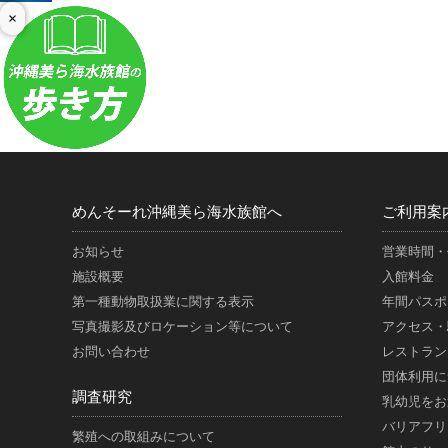
×
めんそーれ沖縄美ら海水族館へ
ご利用案
お知らせ
営業時間・
施設概要
入館料金
第一種動物取扱業に関する表示
年間パスポ
写真撮影及びロケーション等について
アクセス・
お問い合わせ
レストラン
団体利用に
調査研究
乳幼児をお
バリアフリ
繁殖への取組みについて