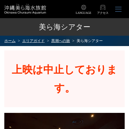
LANGUAGE
アクセス
美ら海シアター
ホーム
エリアガイド
黒潮への旅
美ら海シアター
上映は中止しておりま
す。