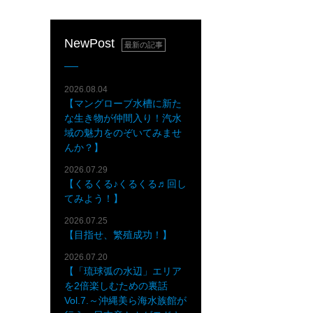
NewPost
最新の記事
2026.08.04
【マングローブ水槽に新た
な生き物が仲間入り！汽水
域の魅力をのぞいてみませ
んか？】
2026.07.29
【くるくる♪くるくる♬回し
てみよう！】
2026.07.25
【目指せ、繁殖成功！】
2026.07.20
【「琉球弧の水辺」エリア
を2倍楽しむための裏話
Vol.7.～沖縄美ら海水族館が