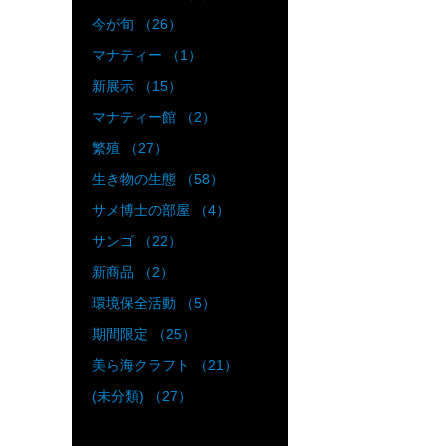
今が旬 （26）
マナティー （1）
新展示 （15）
マナティー館 （2）
繁殖 （27）
生き物の生態 （58）
サメ博士の部屋 （4）
サンゴ （22）
新商品 （2）
環境保全活動 （5）
期間限定 （25）
美ら海クラフト （21）
(未分類) （27）