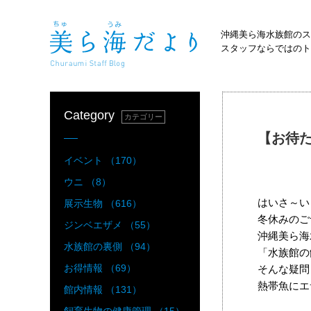
沖縄美ら海水族館のス
スタッフならではのト
Category
カテゴリー
【お待
イベント （170）
ウニ （8）
はいさ～い
展示生物 （616）
冬休みのご
ジンベエザメ （55）
沖縄美ら海
水族館の裏側 （94）
「水族館の
お得情報 （69）
そんな疑問
熱帯魚にエ
館内情報 （131）