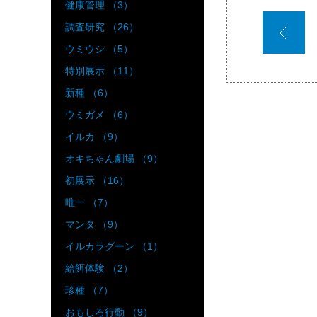
健康管理 （3）
調査研究 （26）
ウミウシ （5）
特別展示 （11）
新種 （6）
ウミガメ （6）
イルカ （9）
オキちゃん劇場 （9）
初展示 （16）
唯一 （7）
マンタ （9）
イルカラグーン （1）
給餌体験 （2）
珍種 （7）
おもしろ行動 （9）