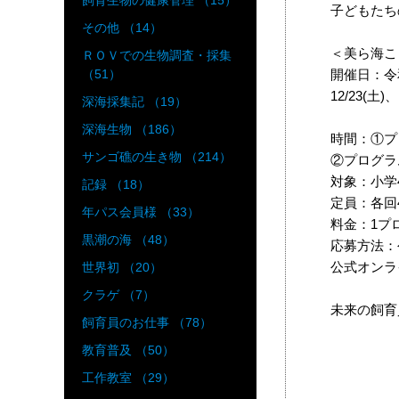
飼育生物の健康管理 （15）
子どもたち
その他 （14）
＜美ら海こ
ＲＯＶでの生物調査・採集
開催日：令
（51）
12/23(土)
深海採集記 （19）
深海生物 （186）
時間：①プロ
サンゴ礁の生き物 （214）
②プログラム
対象：小学
記録 （18）
定員：各
年パス会員様 （33）
料金：1プ
黒潮の海 （48）
応募方法：
公式オンラ
世界初 （20）
クラゲ （7）
未来の飼育
飼育員のお仕事 （78）
教育普及 （50）
工作教室 （29）