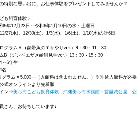
の特別な思い出に、お仕事体験をプレゼントしてみませんか？
ども飼育体験＞
和5年12月23日～令和6年1月10日の水・土曜日
、12/27(水)、12/30(土)、1/3(水)、1/6(土)、1/10(水)の計6日
グラムＡ（熱帯魚のエサやりver.）9：30～11：30
B（ジンベエザメ給餌見学ver.）13：30～15：30
4～6年生
回4名
ログラム￥5,000―（入館料は含まれません。）※別途入館料が必
公式オンラインより先着順
イン⇒
美ら海こども飼育体験 - 沖縄美ら海水族館・首里城公園 公式オンライ
員さん、お待ちしています♪