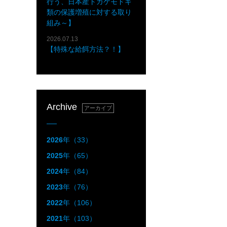
行う、日本産トカゲモドキ
類の保護増殖に対する取り
組み～】
2026.07.13
【特殊な給餌方法？！】
Archive
アーカイブ
2026
年（33）
2025
年（65）
2024
年（84）
2023
年（76）
2022
年（106）
2021
年（103）