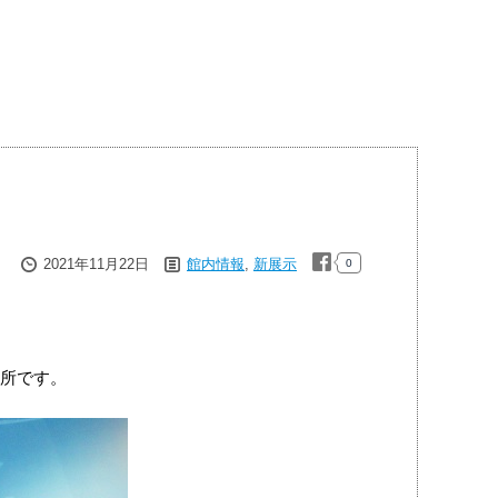
2021年11月22日
館内情報
,
新展示
0
所です。