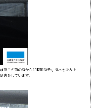
族館目の前の海から24時間新鮮な海水を汲み上
除去をしています。