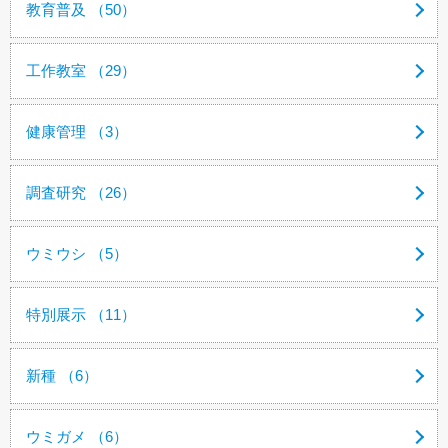
教育普及 （50）
工作教室 （29）
健康管理 （3）
調査研究 （26）
ウミウシ （5）
特別展示 （11）
新種 （6）
ウミガメ （6）