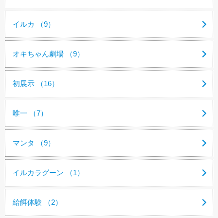
イルカ （9）
オキちゃん劇場 （9）
初展示 （16）
唯一 （7）
マンタ （9）
イルカラグーン （1）
給餌体験 （2）