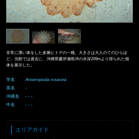
非常に薄い体をした多腕ヒトデの一種。大きさは大人のてのひらほ
ど。当館では
過去に、沖縄県慶伊瀬島沖の水深209mより得られた個
体を展示した。
学名
Anseropoda
rosacea
英名
-
沖縄名
- - -
中名
- - -
エリアガイド