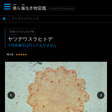
ヤツデウスラヒトデ
深海の小さな生き物
ヤツデウスラヒトデ
※現在展示は行っておりません
稀少度：
★★★★★