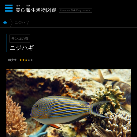
ニジハギ
サンゴの海
ニジハギ
稀少度：
★★★
★★