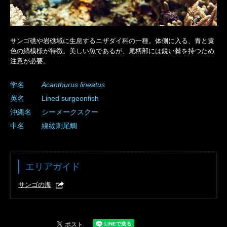
サンゴ礁や岩礁域に生息するニザダイ科の一種。体側に入る、青と黄
色の縞模様が特徴。美しい魚であるが、尾柄部には鋭い棘を持つため
注意が必要。
学名
Acanthurus
lineatus
英名
Lined surgeonfish
沖縄名
シーメークスクー
中名
線紋刺尾鯛
エリアガイド
サンゴの海