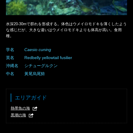
水深20-30mで群れを形成する。体色はウメイロモドキを薄くしたよう
な感じだが、大きな違いはウメイロモドキよりも体高が高い。食用
種。
学名
Caesio
cuning
英名
Redbelly yellowtail fusilier
沖縄名
シチューグルクン
中名
黃尾烏尾鮗
エリアガイド
熱帯魚の海
黒潮の海