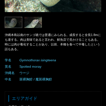
沖縄本島以南のサンゴ礁では普通にみられる。成長すると全長1.8mに
も達する。肉は美味であると言われ、鮮魚店で見かけることもある。
時には肉が毒化することがあり、以前、本種を食べて中毒したという
話もある。
学名
Gymnothorax
isingteena
英名
Spotted moray
沖縄名
ウージ
中名
斑裸胸鯙 / 魔斑裸胸鯙
エリアガイド