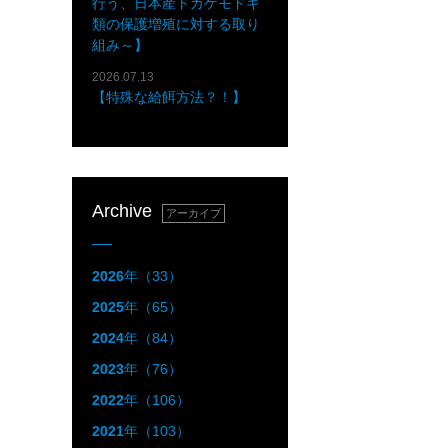
行う、日本産トカゲモドキ
類の保護増殖に対する取り
組み～】
2026.07.13
【特殊な給餌方法？！】
Archive
アーカイブ
2026
年（33）
2025
年（65）
2024
年（84）
2023
年（76）
2022
年（106）
2021
年（103）