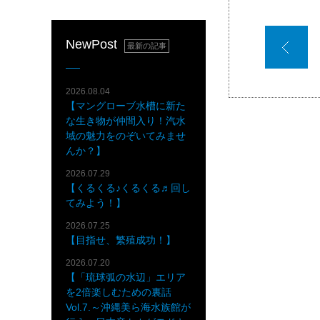
NewPost
最新の記事
2026.08.04
【マングローブ水槽に新た
な生き物が仲間入り！汽水
域の魅力をのぞいてみませ
んか？】
2026.07.29
【くるくる♪くるくる♬回し
てみよう！】
2026.07.25
【目指せ、繁殖成功！】
2026.07.20
【「琉球弧の水辺」エリア
を2倍楽しむための裏話
Vol.7.～沖縄美ら海水族館が