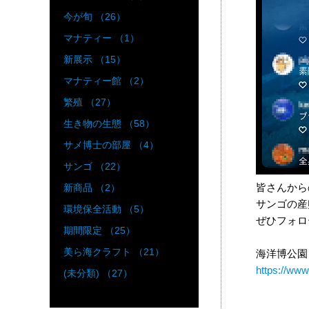
今が旬 （26）
マナティー （1）
新展示 （15）
マナティー館 （2）
繁殖 （27）
生き物の生態 （58）
サメ博士の部屋 （4）
サンゴ （22）
皆さんから
新商品 （2）
サンゴの産
環境保全活動 （5）
ぜひフォロ
期間限定 （25）
美ら海クラフト （21）
海洋博公園・
https://ww
(未分類) （27）