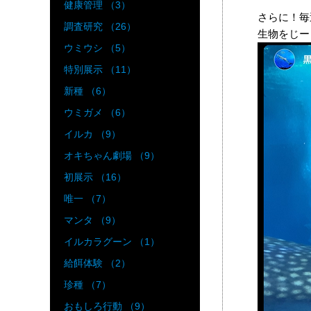
健康管理 （3）
さらに！毎
調査研究 （26）
生物をじー
ウミウシ （5）
特別展示 （11）
新種 （6）
ウミガメ （6）
イルカ （9）
オキちゃん劇場 （9）
初展示 （16）
唯一 （7）
マンタ （9）
イルカラグーン （1）
給餌体験 （2）
珍種 （7）
おもしろ行動 （9）