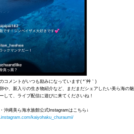
のコメントがいつも励みになっています( *´艸｀)
卵や、新入りの生き物紹介など、まだまだシェアしたい美ら海の魅
ーして、ライブ配信に遊びに来てくださいね！
沖縄美ら海水族館公式Instagramはこちら↓
w.instagram.com/kaiyohaku_churaumi/