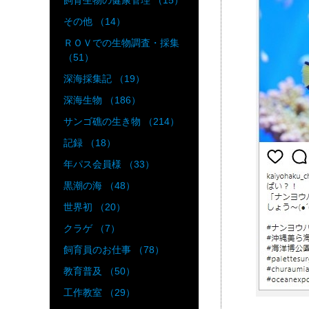
飼育生物の健康管理 （15）
その他 （14）
ＲＯＶでの生物調査・採集
（51）
深海採集記 （19）
深海生物 （186）
サンゴ礁の生き物 （214）
記録 （18）
年パス会員様 （33）
黒潮の海 （48）
世界初 （20）
クラゲ （7）
飼育員のお仕事 （78）
教育普及 （50）
工作教室 （29）