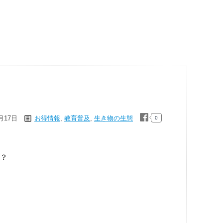
5月17日
お得情報
,
教育普及
,
生き物の生態
0
？