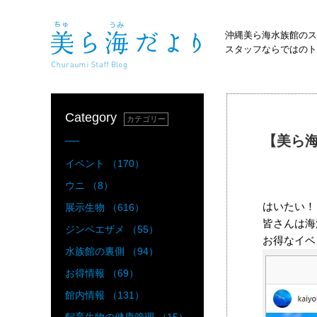
沖縄美ら海水族館のス
スタッフならではのト
Category
カテゴリー
【美ら
イベント （170）
ウニ （8）
はいたい！
展示生物 （616）
皆さんは海
ジンベエザメ （55）
お得なイベ
水族館の裏側 （94）
お得情報 （69）
館内情報 （131）