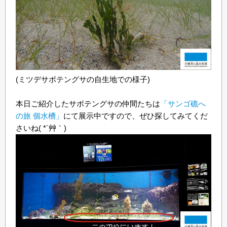
(ミツデサボテングサの自生地での様子)
本日ご紹介したサボテングサの仲間たちは
「サンゴ礁へ
の旅 個水槽」
にて展示中ですので、ぜひ探してみてくだ
さいね( *´艸｀)