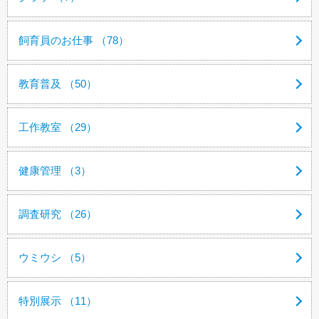
飼育員のお仕事 （78）
教育普及 （50）
工作教室 （29）
健康管理 （3）
調査研究 （26）
ウミウシ （5）
特別展示 （11）