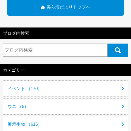
美ら海だよりトップへ
ブログ内検索
カテゴリー
イベント （170）
ウニ （8）
展示生物 （616）