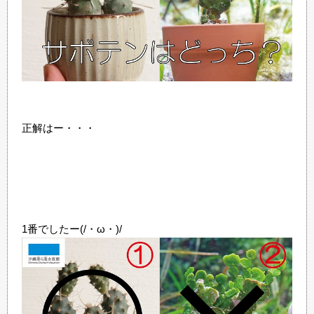
正解はー・・・
1番でしたー(/・ω・)/