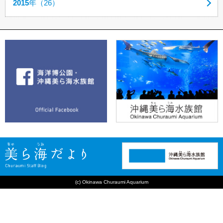
2015
年（26）
(c) Okinawa Churaumi Aquarium