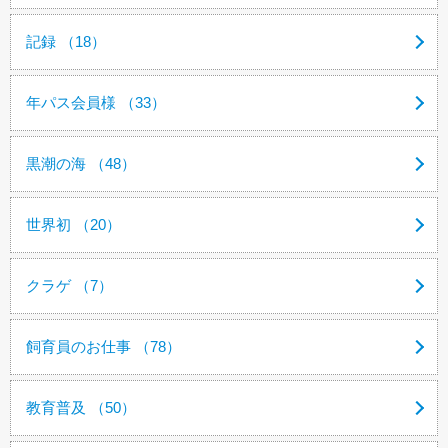
記録 （18）
年パス会員様 （33）
黒潮の海 （48）
世界初 （20）
クラゲ （7）
飼育員のお仕事 （78）
教育普及 （50）