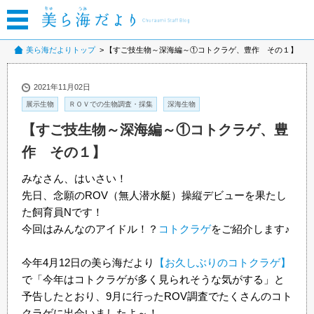
美ら海だよりトップ
【すご技生物～深海編～①コトクラゲ、豊作 その１】
2021年11月02日
展示生物
ＲＯＶでの生物調査・採集
深海生物
【すご技生物～深海編～①コトクラゲ、豊
作 その１】
みなさん、はいさい！
先日、念願のROV（無人潜水艇）操縦デビューを果たし
た飼育員Nです！
今回はみんなのアイドル！？
コトクラゲ
をご紹介します♪
今年4月12日の美ら海だより
【お久しぶりのコトクラゲ】
で「今年はコトクラゲが多く見られそうな気がする」と
予告したとおり、9月に行ったROV調査でたくさんのコト
クラゲに出会いましたよ～！