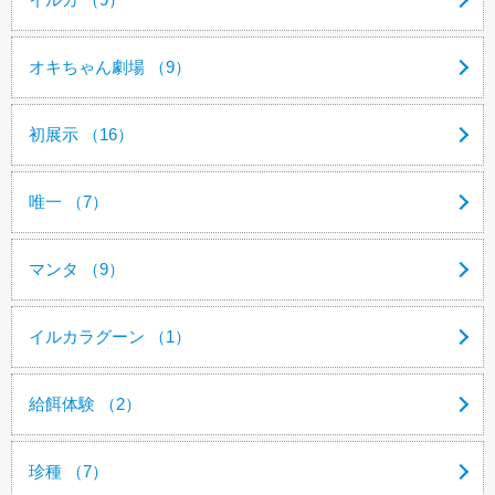
オキちゃん劇場 （9）
初展示 （16）
唯一 （7）
マンタ （9）
イルカラグーン （1）
給餌体験 （2）
珍種 （7）