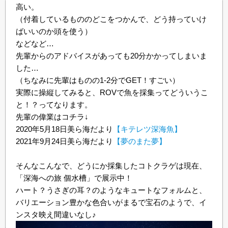
高い。
（付着しているもののどこをつかんで、どう持っていけ
ばいいのか頭を使う）
などなど…
先輩からのアドバイスがあっても20分かかってしまいま
した…
（ちなみに先輩はものの1-2分でGET！すごい）
実際に操縦してみると、ROVで魚を採集ってどういうこ
と！？ってなります。
先輩の偉業はコチラ↓
2020年5月18日美ら海だより
【キテレツ深海魚】
2021年9月24日美ら海だより
【夢のまた夢】
そんなこんなで、どうにか採集したコトクラゲは現在、
「深海への旅 個水槽」で展示中！
ハート？うさぎの耳？のようなキュートなフォルムと、
バリエーション豊かな色合いがまるで宝石のようで、イ
ンスタ映え間違いなし♪