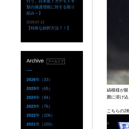
行う、日本産トカゲモドキ
類の保護増殖に対する取り
組み～】
2026.07.13
【特殊な給餌方法？！】
Archive
アーカイブ
2026
年（33）
2025
年（65）
縞模様が眼
囲に溶け込
2024
年（84）
2023
年（76）
こちらの2
2022
年（106）
2021
年（103）