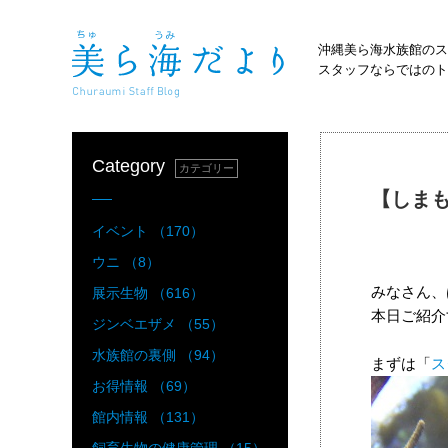
沖縄美ら海水族館のス
スタッフならではのト
Category
カテゴリー
【しま
イベント （170）
ウニ （8）
みなさん、
展示生物 （616）
本日ご紹介
ジンベエザメ （55）
水族館の裏側 （94）
まずは「
ス
お得情報 （69）
館内情報 （131）