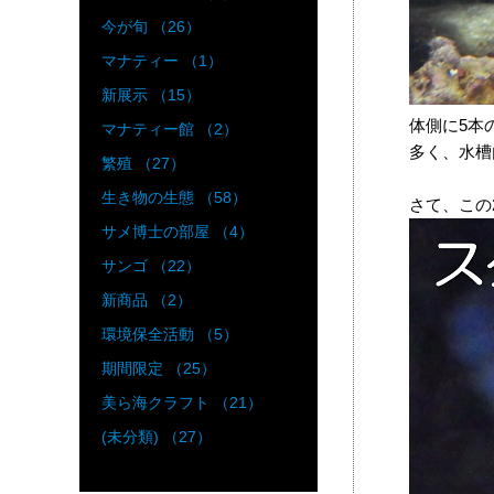
今が旬 （26）
マナティー （1）
新展示 （15）
体側に5本
マナティー館 （2）
多く、水槽
繁殖 （27）
生き物の生態 （58）
さて、この
サメ博士の部屋 （4）
サンゴ （22）
新商品 （2）
環境保全活動 （5）
期間限定 （25）
美ら海クラフト （21）
(未分類) （27）