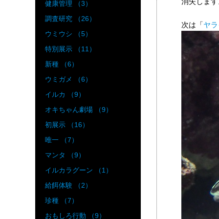
消失します
健康管理 （3）
調査研究 （26）
次は「
ヤラ
ウミウシ （5）
特別展示 （11）
新種 （6）
ウミガメ （6）
イルカ （9）
オキちゃん劇場 （9）
初展示 （16）
唯一 （7）
マンタ （9）
イルカラグーン （1）
給餌体験 （2）
珍種 （7）
おもしろ行動 （9）