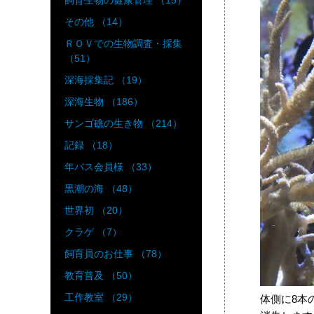
飼育生物の健康管理 （15）
その他 （14）
ＲＯＶでの生物調査・採集
（51）
深海採集記 （19）
深海生物 （186）
サンゴ礁の生き物 （214）
記録 （18）
年パス会員様 （33）
黒潮の海 （48）
世界初 （20）
クラゲ （7）
飼育員のお仕事 （78）
教育普及 （50）
工作教室 （29）
体側に8本