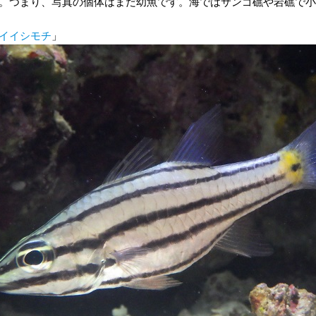
。つまり、写真の個体はまだ幼魚です。海ではサンゴ礁や岩礁で小
イイシモチ
」