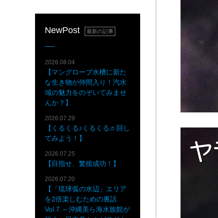
NewPost
最新の記事
2026.08.04
【マングローブ水槽に新た
な生き物が仲間入り！汽水
域の魅力をのぞいてみませ
んか？】
2026.07.29
【くるくる♪くるくる♬回し
てみよう！】
2026.07.25
【目指せ、繁殖成功！】
2026.07.20
【「琉球弧の水辺」エリア
を2倍楽しむための裏話
Vol.7.～沖縄美ら海水族館が