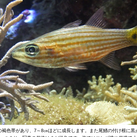
の褐色帯があり、7～8㎝ほどに成長します。また尾鰭の付け根に