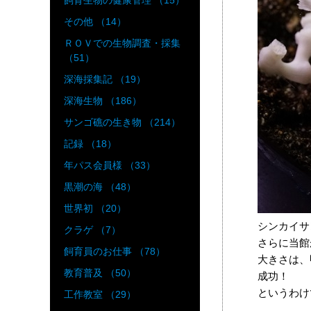
飼育生物の健康管理 （15）
その他 （14）
ＲＯＶでの生物調査・採集
（51）
深海採集記 （19）
深海生物 （186）
サンゴ礁の生き物 （214）
記録 （18）
年パス会員様 （33）
黒潮の海 （48）
世界初 （20）
シンカイサ
クラゲ （7）
さらに当館
飼育員のお仕事 （78）
大きさは、
教育普及 （50）
成功！
というわけ
工作教室 （29）