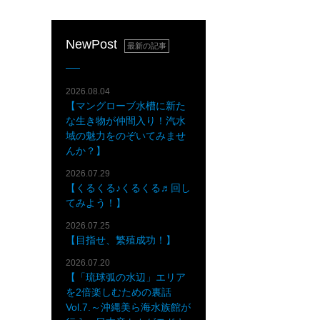
NewPost
最新の記事
2026.08.04
【マングローブ水槽に新た
な生き物が仲間入り！汽水
域の魅力をのぞいてみませ
んか？】
2026.07.29
【くるくる♪くるくる♬回し
てみよう！】
2026.07.25
【目指せ、繁殖成功！】
2026.07.20
【「琉球弧の水辺」エリア
を2倍楽しむための裏話
Vol.7.～沖縄美ら海水族館が