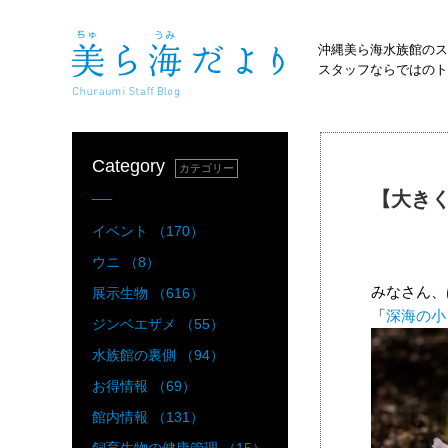
沖縄美ら海水族館のス
スタッフならではのト
Category
カテゴリー
【大き
イベント （170）
ウニ （8）
みなさん、
展示生物 （616）
「
深海の小
ジンベエザメ （55）
水族館の裏側 （94）
お得情報 （69）
館内情報 （131）