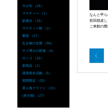
今が旬 （26）
マナティー （1）
なんと甲ら
前回脱皮し
新展示 （15）
ご来館の際
マナティー館 （2）
繁殖 （27）
生き物の生態 （58）
サメ博士の部屋 （4）
サンゴ （22）
新商品 （2）
環境保全活動 （5）
期間限定 （25）
美ら海クラフト （21）
(未分類) （27）