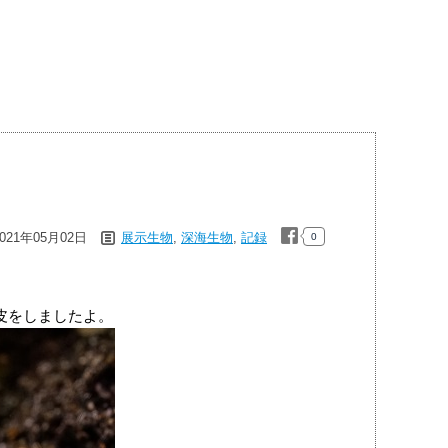
2021年05月02日
展示生物
,
深海生物
,
記録
0
皮をしましたよ。