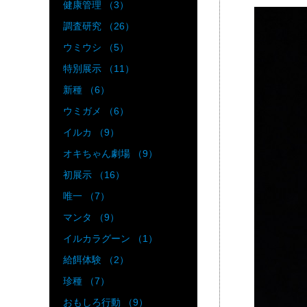
健康管理 （3）
調査研究 （26）
ウミウシ （5）
特別展示 （11）
新種 （6）
ウミガメ （6）
イルカ （9）
オキちゃん劇場 （9）
初展示 （16）
唯一 （7）
マンタ （9）
イルカラグーン （1）
給餌体験 （2）
珍種 （7）
おもしろ行動 （9）