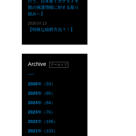
行う、日本産トカゲモドキ
類の保護増殖に対する取り
組み～】
2026.07.13
【特殊な給餌方法？！】
Archive
アーカイブ
2026
年（33）
2025
年（65）
2024
年（84）
2023
年（76）
2022
年（106）
2021
年（103）