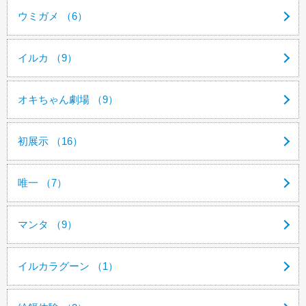
ウミガメ （6）
イルカ （9）
オキちゃん劇場 （9）
初展示 （16）
唯一 （7）
マンタ （9）
イルカラグーン （1）