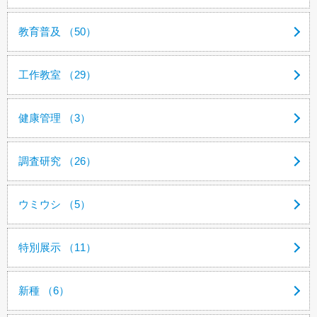
教育普及 （50）
工作教室 （29）
健康管理 （3）
調査研究 （26）
ウミウシ （5）
特別展示 （11）
新種 （6）