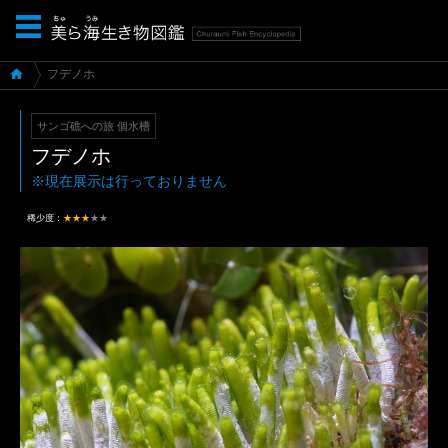
フデノホ
サンゴ礁への旅 個水槽
フデノホ
※現在展示は行っておりません
稀少度：
★★★
★★