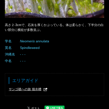
高さ２-3cmで、石灰を厚くかぶっている。体は柔らかく、下半分の白
い部分に横紋が多数並ぶ。
学名
Neomeris
annulata
英名
Spindleweed
沖縄名
- - -
中名
- - -
エリアガイド
サンゴ礁への旅 個水槽