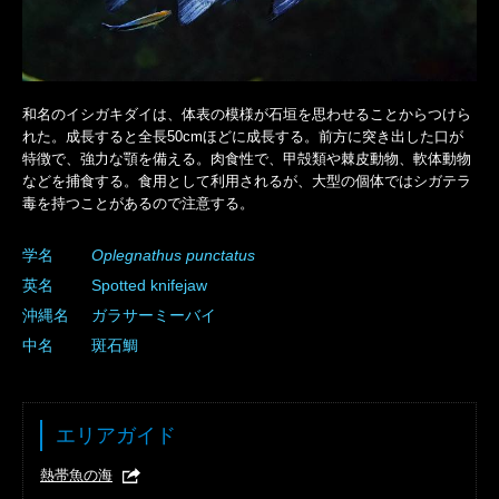
和名のイシガキダイは、体表の模様が石垣を思わせることからつけら
れた。成長すると全長50cmほどに成長する。前方に突き出した口が
特徴で、強力な顎を備える。肉食性で、甲殻類や棘皮動物、軟体動物
などを捕食する。食用として利用されるが、大型の個体ではシガテラ
毒を持つことがあるので注意する。
学名
Oplegnathus
punctatus
英名
Spotted knifejaw
沖縄名
ガラサーミーバイ
中名
斑石鯛
エリアガイド
熱帯魚の海