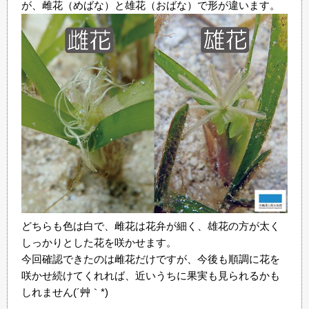
が、雌花（めばな）と雄花（おばな）で形が違います。
どちらも色は白で、雌花は花弁が細く、雄花の方が太く
しっかりとした花を咲かせます。
今回確認できたのは雌花だけですが、今後も順調に花を
咲かせ続けてくれれば、近いうちに果実も見られるかも
しれません(´艸｀*)