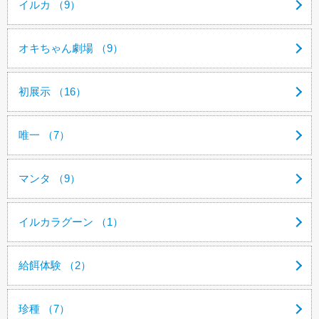
イルカ （9）
オキちゃん劇場 （9）
初展示 （16）
唯一 （7）
マンタ （9）
イルカラグーン （1）
給餌体験 （2）
珍種 （7）