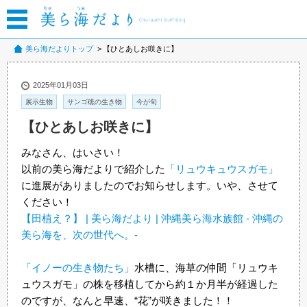
美ら海だよりトップ
【ひとあしお咲きに】
2025年01月03日
展示生物
サンゴ礁の生き物
今が旬
【ひとあしお咲きに】
みなさん、はいさい！
以前の美ら海だよりで紹介した
「リュウキュウスガモ」
に進展がありましたのでお知らせします。いや、させて
ください！
【田植え？】 | 美ら海だより | 沖縄美ら海水族館 - 沖縄の
美ら海を、次の世代へ。-
「イノーの生き物たち」
水槽に、海草の仲間「リュウキ
ュウスガモ」の株を移植してから約１か月半が経過した
のですが、なんと早速、“花”が咲きました！！