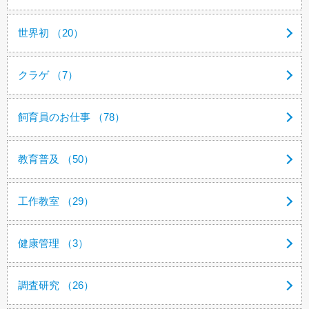
世界初 （20）
クラゲ （7）
飼育員のお仕事 （78）
教育普及 （50）
工作教室 （29）
健康管理 （3）
調査研究 （26）