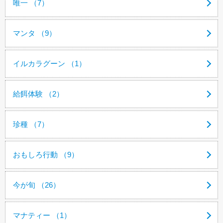
唯一 （7）
マンタ （9）
イルカラグーン （1）
給餌体験 （2）
珍種 （7）
おもしろ行動 （9）
今が旬 （26）
マナティー （1）