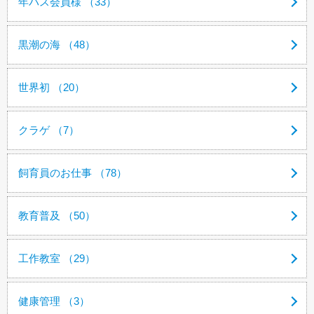
年パス会員様 （33）
黒潮の海 （48）
世界初 （20）
クラゲ （7）
飼育員のお仕事 （78）
教育普及 （50）
工作教室 （29）
健康管理 （3）