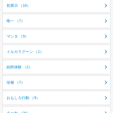
初展示 （16）
唯一 （7）
マンタ （9）
イルカラグーン （1）
給餌体験 （2）
珍種 （7）
おもしろ行動 （9）