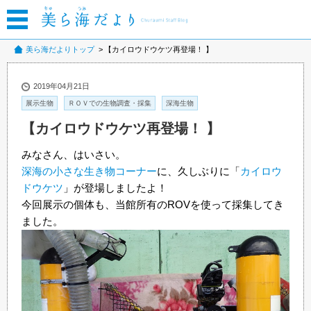
美ら海だよりトップ
【カイロウドウケツ再登場！ 】
2019年04月21日
展示生物
ＲＯＶでの生物調査・採集
深海生物
【カイロウドウケツ再登場！ 】
みなさん、はいさい。
深海の小さな生き物コーナー
に、久しぶりに「
カイロウ
ドウケツ
」が登場しましたよ！
今回展示の個体も、当館所有のROVを使って採集してき
ました。