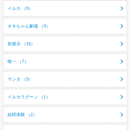
イルカ （9）
オキちゃん劇場 （9）
初展示 （16）
唯一 （7）
マンタ （9）
イルカラグーン （1）
給餌体験 （2）