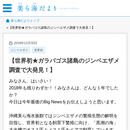
美ら海だよりトップ
【世界初★ガラパゴス諸島のジンベエザメ調査で大発見！】
2018年12月30日
ジンベエザメ
世界初
【世界初★ガラパゴス諸島のジンベエザメ
調査で大発見！】
みなさん、はいさい！
2018年も残りわずか！！みなさんは、どんな１年でした
か？
今日は今年最後のBig Newsをお伝えしようと思います。
沖縄美ら海水族館ではジンベエザメの繁殖生態の解明を
目指し、世界初となる飼育下繁殖に向け、「黒潮の海」
大水槽でオス１匹とメス１匹をペアで飼育しています。