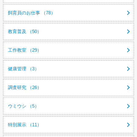
飼育員のお仕事 （78）
教育普及 （50）
工作教室 （29）
健康管理 （3）
調査研究 （26）
ウミウシ （5）
特別展示 （11）