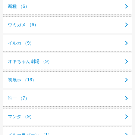
新種 （6）
ウミガメ （6）
イルカ （9）
オキちゃん劇場 （9）
初展示 （16）
唯一 （7）
マンタ （9）
イルカラグーン （1）