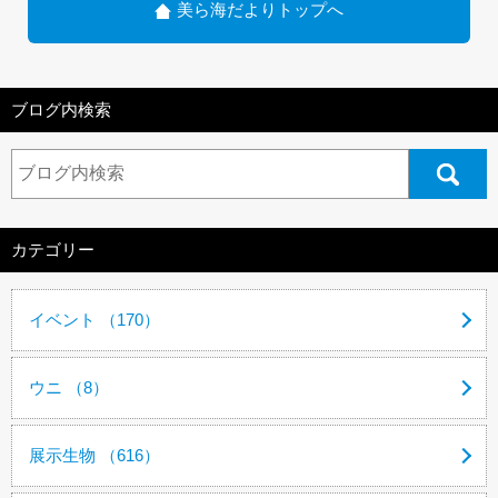
美ら海だよりトップへ
ブログ内検索
カテゴリー
イベント （170）
ウニ （8）
展示生物 （616）