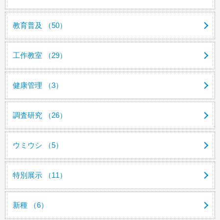
教育普及 （50）
工作教室 （29）
健康管理 （3）
調査研究 （26）
ウミウシ （5）
特別展示 （11）
新種 （6）