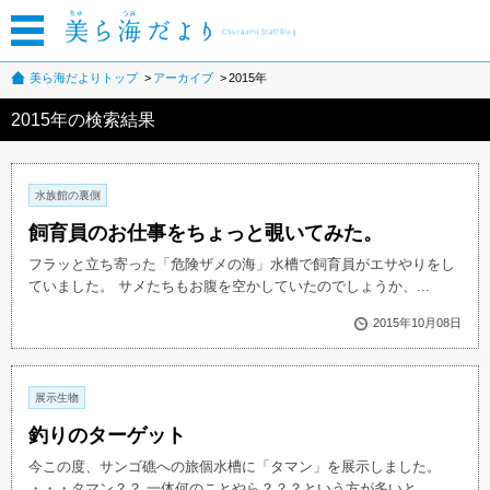
美ら海だよりトップ
アーカイブ
2015年
2015年の検索結果
水族館の裏側
飼育員のお仕事をちょっと覗いてみた。
フラッと立ち寄った「危険ザメの海」水槽で飼育員がエサやりをし
ていました。 サメたちもお腹を空かしていたのでしょうか、...
2015年10月08日
展示生物
釣りのターゲット
今この度、サンゴ礁への旅個水槽に「タマン」を展示しました。
・・・タマン？？ 一体何のことやら？？？という方が多いと...