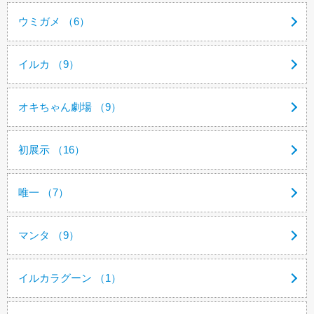
ウミガメ （6）
イルカ （9）
オキちゃん劇場 （9）
初展示 （16）
唯一 （7）
マンタ （9）
イルカラグーン （1）