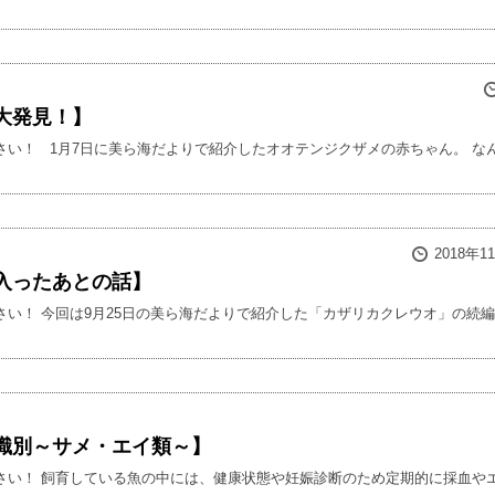
大発見！】
さい！ 1月7日に美ら海だよりで紹介したオオテンジクザメの赤ちゃん。 なん
2018年1
入ったあとの話】
い！ 今回は9月25日の美ら海だよりで紹介した「カザリカクレウオ」の続編で
識別～サメ・エイ類～】
さい！ 飼育している魚の中には、健康状態や妊娠診断のため定期的に採血やエ