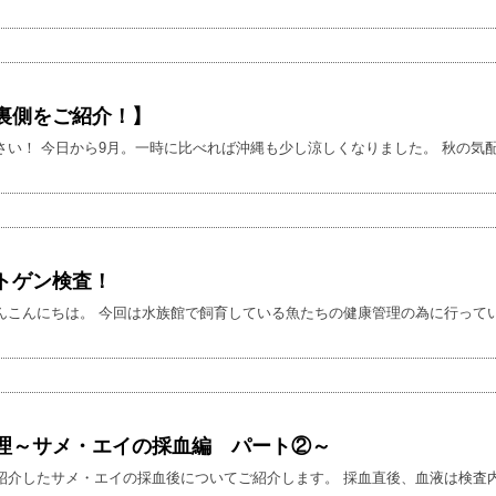
裏側をご紹介！】
い！ 今日から9月。一時に比べれば沖縄も少し涼しくなりました。 秋の気配を
トゲン検査！
んこんにちは。 今回は水族館で飼育している魚たちの健康管理の為に行っている
理～サメ・エイの採血編 パート②～
紹介したサメ・エイの採血後についてご紹介します。 採血直後、血液は検査内