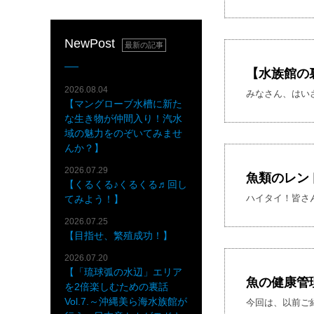
NewPost
最新の記事
【水族館の
2026.08.04
みなさん、はいさ
【マングローブ水槽に新た
な生き物が仲間入り！汽水
域の魅力をのぞいてみませ
んか？】
2026.07.29
魚類のレン
【くるくる♪くるくる♬回し
ハイタイ！皆さ
てみよう！】
2026.07.25
【目指せ、繁殖成功！】
2026.07.20
【「琉球弧の水辺」エリア
魚の健康管
を2倍楽しむための裏話
Vol.7.～沖縄美ら海水族館が
今回は、以前ご