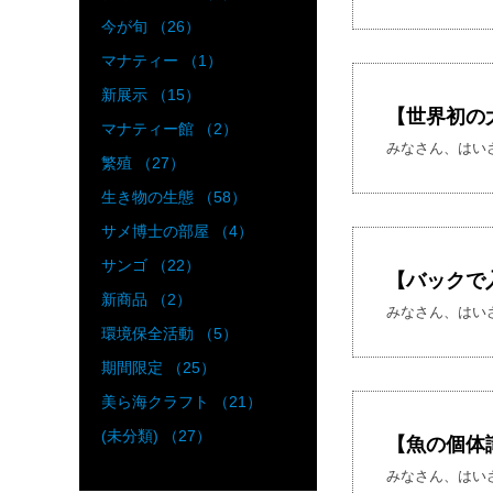
今が旬 （26）
マナティー （1）
新展示 （15）
【世界初の
マナティー館 （2）
みなさん、はい
繁殖 （27）
生き物の生態 （58）
サメ博士の部屋 （4）
サンゴ （22）
【バックで
新商品 （2）
みなさん、はいさ
環境保全活動 （5）
期間限定 （25）
美ら海クラフト （21）
(未分類) （27）
【魚の個体
みなさん、はい