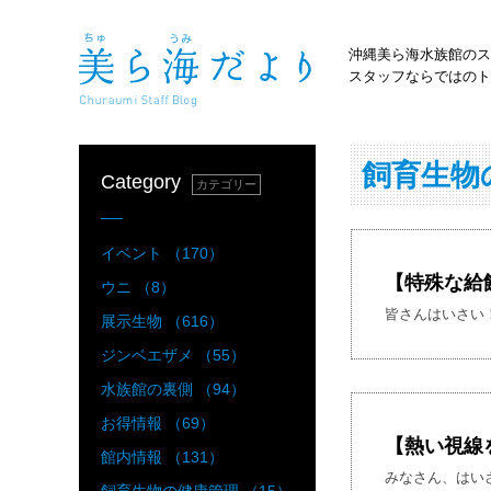
沖縄美ら海水族館のス
スタッフならではのト
飼育生物
Category
カテゴリー
イベント （170）
【特殊な給
ウニ （8）
皆さんはいさい
展示生物 （616）
ジンベエザメ （55）
水族館の裏側 （94）
お得情報 （69）
【熱い視線
館内情報 （131）
みなさん、はい