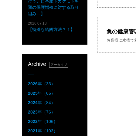
行う、日本産トカゲモドキ
類の保護増殖に対する取り
組み～】
2026.07.13
【特殊な給餌方法？！】
魚の健康管
お客様に水槽で
Archive
アーカイブ
2026
年（33）
2025
年（65）
2024
年（84）
2023
年（76）
2022
年（106）
2021
年（103）