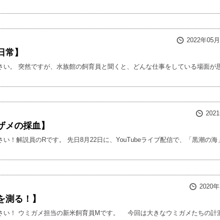
2022年05
日常】
さい。 突然ですが、水族館の飼育員と聞くと、どんな仕事をしている場面が思い
202
ザメの採血】
い！解説員のRです。 先日8月22日に、YouTubeライブ配信で、「黒潮の海
2020
を測る！】
さい！ ウミガメ担当の新米飼育員Mです。 今回は大きなウミガメたちの計測