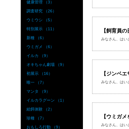
健康管理 （3）
調査研究 （26）
ウミウシ （5）
特別展示 （11）
【飼育員の
新種 （6）
みなさん、はい
ウミガメ （6）
イルカ （9）
オキちゃん劇場 （9）
【ジンベエ
初展示 （16）
みなさん、はいさ
唯一 （7）
マンタ （9）
イルカラグーン （1）
給餌体験 （2）
【ウミガメ
珍種 （7）
みなさん、はい
おもしろ行動 （9）