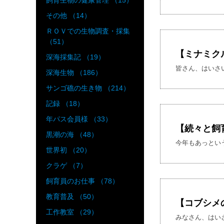
飼育生物の健康管理 （15）
その他 （14）
ＲＯＶでの生物調査・採集
（51）
【ミナミク
深海採集記 （19）
皆さん、はいさい！
深海生物 （186）
サンゴ礁の生き物 （214）
記録 （18）
年パス会員様 （33）
【続々と飼
黒潮の海 （48）
今年もあっという
世界初 （20）
クラゲ （7）
飼育員のお仕事 （78）
教育普及 （50）
【コブシメ
工作教室 （29）
みなさん、はいさ